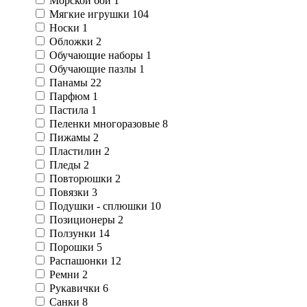
Морской бой
1
Мягкие игрушки
104
Носки
1
Обложки
2
Обучающие наборы
1
Обучающие пазлы
1
Панамы
22
Парфюм
1
Пастила
1
Пеленки многоразовые
8
Пижамы
2
Пластилин
2
Пледы
2
Повторюшки
2
Повязки
3
Подушки - сплюшки
10
Позиционеры
2
Ползунки
14
Порошки
5
Распашонки
12
Ремни
2
Рукавички
6
Санки
8