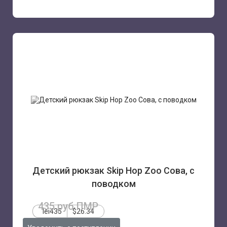
Детский рюкзак Skip Hop Zoo Сова, с
поводком
435 руб.ПМР
lei435
$26.34