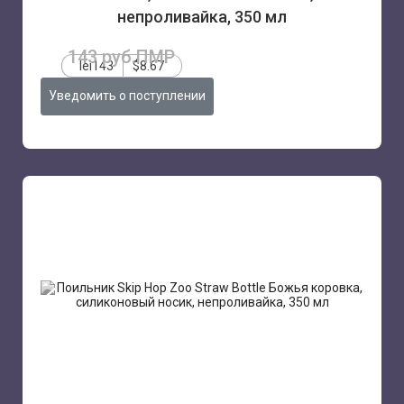
непроливайка, 350 мл
143 руб.ПМР
lei143
$8.67
Уведомить о поступлении