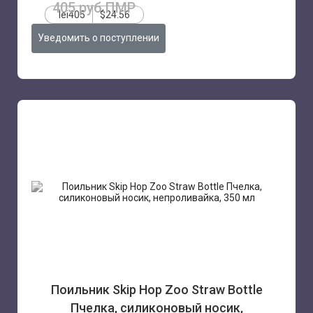
405 руб.ПМР
lei405
$24.56
Уведомить о поступлении
Поильник Skip Hop Zoo Straw Bottle
Пчелка, силиконовый носик,