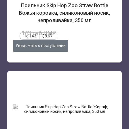
Поильник Skip Hop Zoo Straw Bottle
Божья коровка, силиконовый носик,
непроливайка, 350 мл
143 руб.ПМР
lei143
$8.67
Уведомить о поступлении