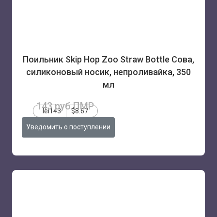
Поильник Skip Hop Zoo Straw Bottle Сова,
силиконовый носик, непроливайка, 350
мл
143 руб.ПМР
lei143
$8.67
Уведомить о поступлении