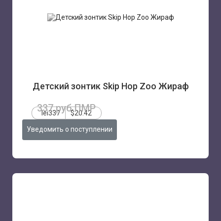
Детский зонтик Skip Hop Zoo Жираф
337 руб.ПМР
lei337
$20.42
Уведомить о поступлении