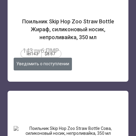
Поильник Skip Hop Zoo Straw Bottle
Жираф, силиконовый носик,
непроливайка, 350 мл
143 руб.ПМР
lei143
$8.67
Уведомить о поступлении