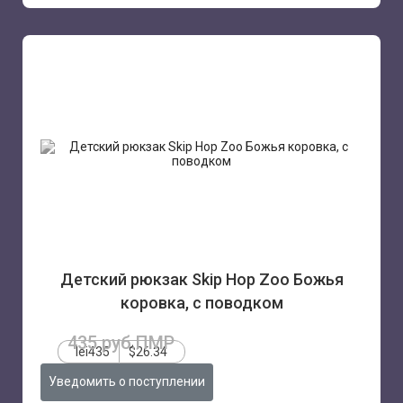
Детский рюкзак Skip Hop Zoo Божья
коровка, с поводком
435 руб.ПМР
lei435
$26.34
Уведомить о поступлении