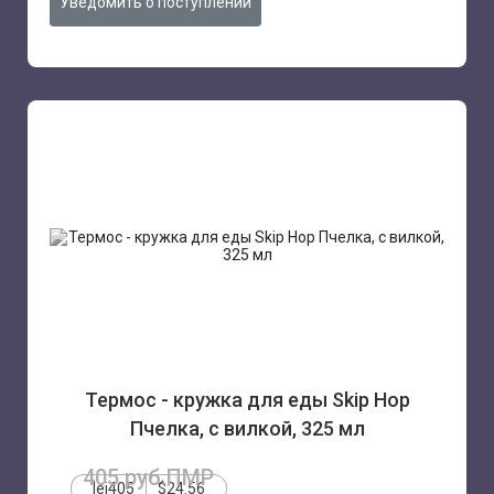
Уведомить о поступлении
Термос - кружка для еды Skip Hop
Пчелка, с вилкой, 325 мл
405 руб.ПМР
lei405
$24.56