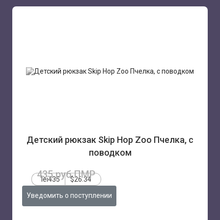
Детский рюкзак Skip Hop Zoo Пчелка, с
поводком
435 руб.ПМР
lei435
$26.34
Уведомить о поступлении