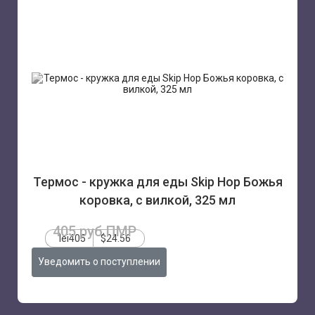
Термос - кружка для еды Skip Hop Божья
коровка, с вилкой, 325 мл
405 руб.ПМР
lei405
$24.56
Уведомить о поступлении