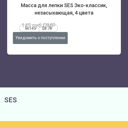
Масса для лепки SES Эко-классик,
незасыхающая, 4 цвета
145 руб.ПМР
lei145
$8.78
Уведомить о поступлении
SES