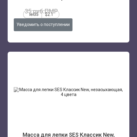
35 руб.ПМР
lei35
$2.1
Уведомить о поступлении
Масса для лепки SES Клаcсик New,