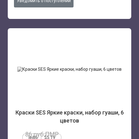
Уведомить о поступлении
Краски SES Яркие краски, набор гуаши, 6
цветов
86 руб.ПМР
lei86
$5.19