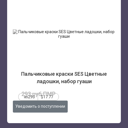
Пальчиковые краски SES Цветные
ладошки, набор гуаши
293 руб.ПМР
lei293
$17.77
Уведомить о поступлении