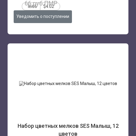
66 руб.ПМР
lei66
$4.02
Уведомить о поступлении
Набор цветных мелков SES Малыш, 12
цветов