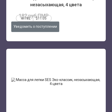
незасыхающая, 4 цвета
182 руб.ПМР
lei182
$11.05
Уведомить о поступлении