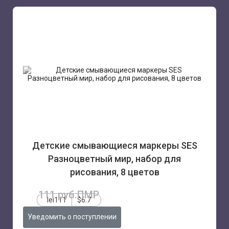
Детские смывающиеся маркеры SES
Разноцветный мир, набор для
рисования, 8 цветов
111 руб.ПМР
lei111
$6.7
Уведомить о поступлении