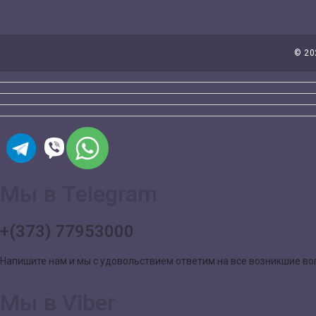
©
20
Мы в Telegram
+(373) 77953000
Напишите нам и мы с удовольствием ответим на все возникшие в
Мы в Viber