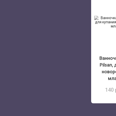
Ванноч
Pilsan,
новор
мл
140