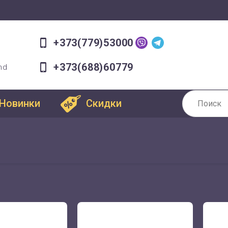
+373(779)53000
+373(688)60779
md
Новинки
Скидки