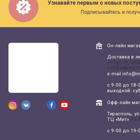
Узнавайте первым о новых посту
Подписывайтесь и получ
Он-лайн магаз
Доставка в л
+373(779)530
+373(688)607
e-mail
info@m
с 9-00 до 18-
выходной: су
Офф-лайн маг
Тирасполь, у
ТЦ «Мит»
+37
с 9-00 до 19