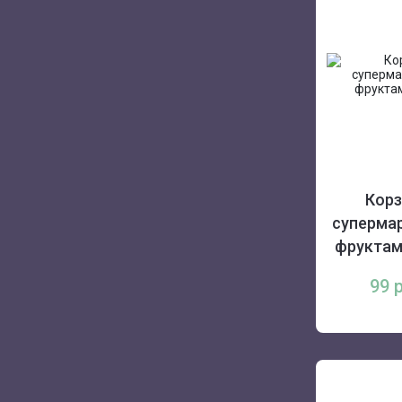
Корз
супермар
фруктам
99 