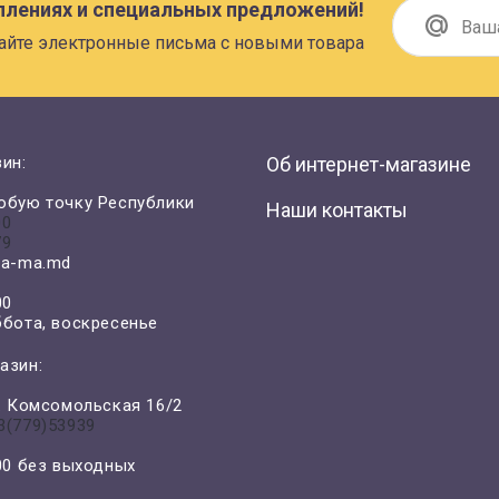
плениях и специальных предложений!
айте электронные письма с новыми товара
ин:
Об интернет-магазине
юбую точку Республики
Наши контакты
00
79
a-ma.md
00
ббота, воскресенье
азин:
л. Комсомольская 16/2
3(779)53939
-00 без выходных