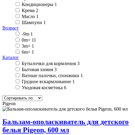
Кондиционеры
1
Крема
2
Масло
1
Шампуни
1
Возраст
-9m
1
0m+
11
3m+
1
6m+
1
Каталог
Бутылочки для кормления
3
Бытовая химия
3
Ватные палочки, спонжики
1
Грудное вскармливание
1
Уходовая косметика
6
Pigeon
Бальзам-ополаскиватель для детского
белья Pigeon, 600 мл