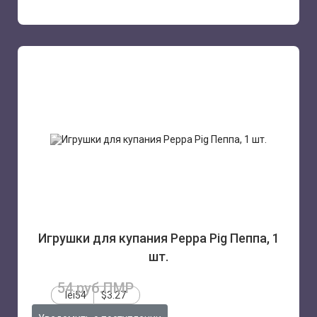
Игрушки для купания Peppa Pig Пеппа, 1
шт.
54 руб.ПМР
lei54
$3.27