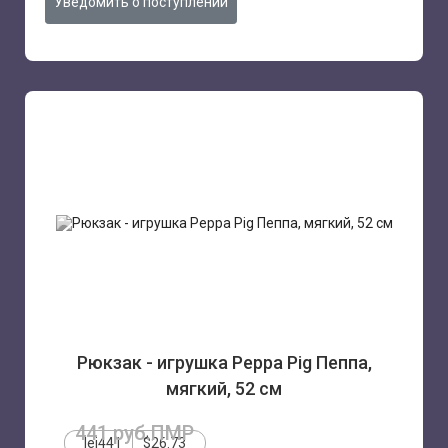
Уведомить о поступлении
Рюкзак - игрушка Peppa Pig Пеппа,
мягкий, 52 см
441 руб.ПМР
lei441
$26.73