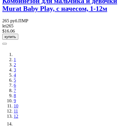
Комбинезон для мальчика и девочки
Murat Baby Play, с начесом, 1-12м
265 руб.ПМР
lei265
$16.06
купить
1
2
3
4
5
6
7
8
9
10
11
12