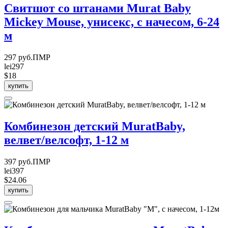
Свитшот со штанами Murat Baby
Mickey Mouse, унисекс, с начесом, 6-24
м
297 руб.ПМР
lei297
$18
купить
Комбинезон детский MuratBaby,
велвет/велсофт, 1-12 м
397 руб.ПМР
lei397
$24.06
купить