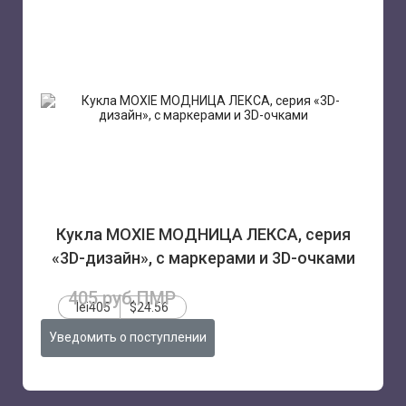
Кукла MOXIE МОДНИЦА ЛЕКСА, серия
«3D-дизайн», с маркерами и 3D-очками
405 руб.ПМР
lei405
$24.56
Уведомить о поступлении