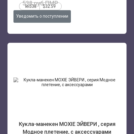
538 руб.ПМР
lei538
$32.59
Уведомить о поступлении
Кукла-манекен MOXIE ЭЙВЕРИ , серия
Модное плетение, с аксессуарами