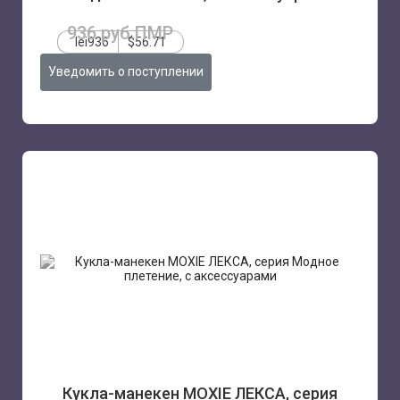
936 руб.ПМР
lei936
$56.71
Уведомить о поступлении
Кукла-манекен MOXIE ЛЕКСА, серия