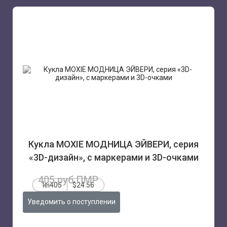
Кукла MOXIE МОДНИЦА ЭЙВЕРИ, серия
«3D-дизайн», с маркерами и 3D-очками
405 руб.ПМР
lei405
$24.56
Уведомить о поступлении