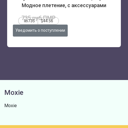
Модное плетение, с аксессуарами
735 руб.ПМР
lei735
$44.56
Уведомить о поступлении
Moxie
Moxie