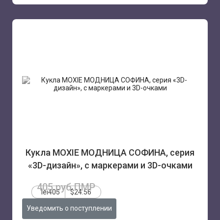
Кукла MOXIE МОДНИЦА СОФИНА, серия
«3D-дизайн», с маркерами и 3D-очками
405 руб.ПМР
lei405
$24.56
Уведомить о поступлении