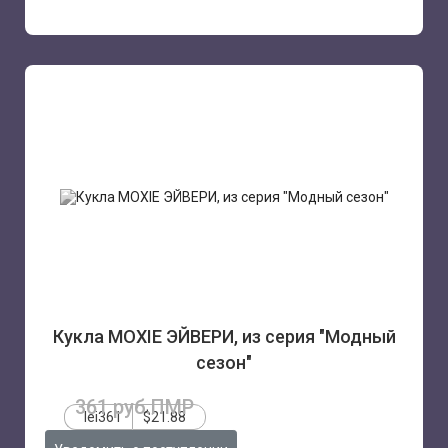
Кукла MOXIE ЭЙВЕРИ, из серия "Модный
сезон"
361 руб.ПМР
lei361
$21.88