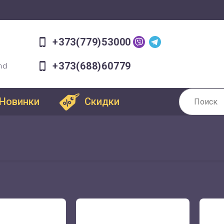
+373(779)53000
+373(688)60779
md
Новинки
Скидки