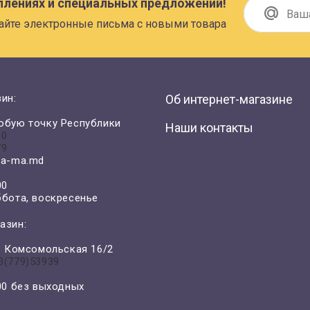
плениях и специальных предложений!
айте электронные письма с новыми товара
ин:
Об интернет-магазине
юбую точку Республики
Наши контакты
00
79
a-ma.md
00
ббота, воскресенье
азин:
л. Комсомольская 16/2
3(779)53939
-00 без выходных