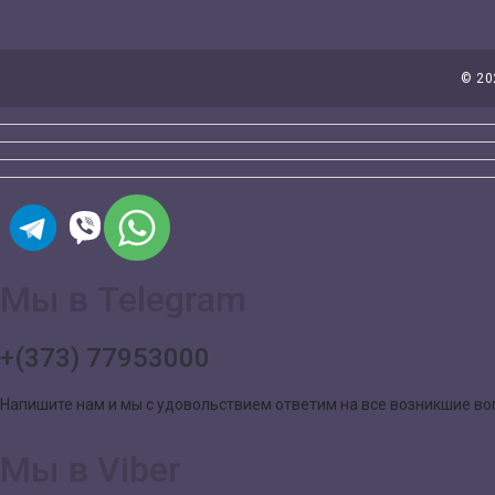
©
20
Мы в Telegram
+(373) 77953000
Напишите нам и мы с удовольствием ответим на все возникшие в
Мы в Viber