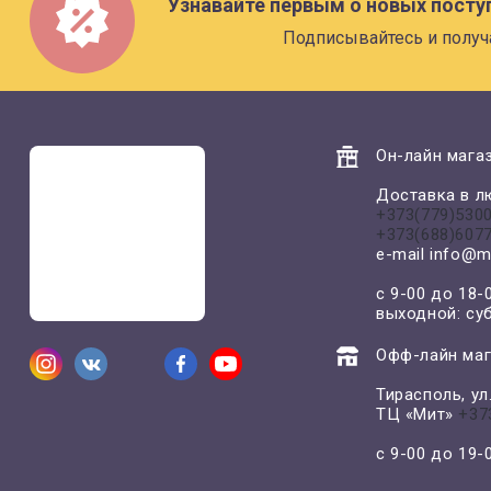
Узнавайте первым о новых посту
Подписывайтесь и получ
Он-лайн магаз
Доставка в л
+373(779)530
+373(688)607
e-mail
info@m
с 9-00 до 18-
выходной: су
Офф-лайн маг
Тирасполь, у
ТЦ «Мит»
+37
с 9-00 до 19