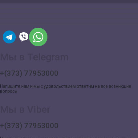
Мы в Telegram
+(373) 77953000
Напишите нам и мы с удовольствием ответим на все возникшие
вопросы
Мы в Viber
+(373) 77953000