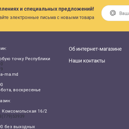
плениях и специальных предложений!
айте электронные письма с новыми товара
ин:
Об интернет-магазине
юбую точку Республики
Наши контакты
00
79
a-ma.md
00
ббота, воскресенье
азин:
л. Комсомольская 16/2
3(779)53939
-00 без выходных