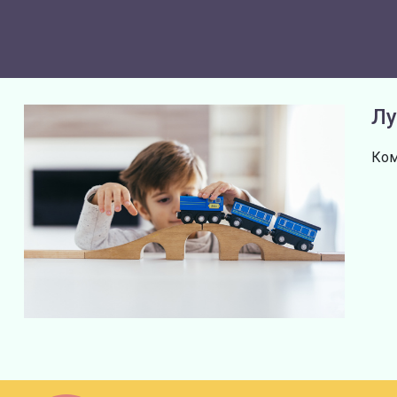
Лу
Ком