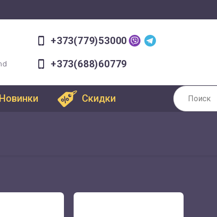
+373(779)53000
+373(688)60779
md
Новинки
Скидки