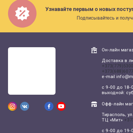
Узнавайте первым о новых посту
Подписывайтесь и получ
Он-лайн магаз
Доставка в л
+373(779)530
+373(688)607
e-mail
info@m
с 9-00 до 18-
выходной: су
Офф-лайн маг
Тирасполь, у
ТЦ «Мит»
+37
с 9-00 до 19