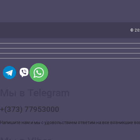
©
20
Мы в Telegram
+(373) 77953000
Напишите нам и мы с удовольствием ответим на все возникшие в