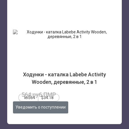
Ходунки - каталка Labebe Activity
Wooden, деревянные, 2 в 1
564 руб.ПМР
lei564
$34.18
Уведомить о поступлении