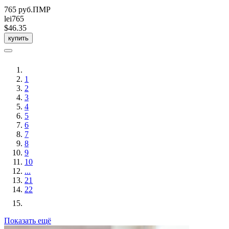
765 руб.ПМР
lei765
$46.35
купить
1
2
3
4
5
6
7
8
9
10
...
21
22
Показать ещё