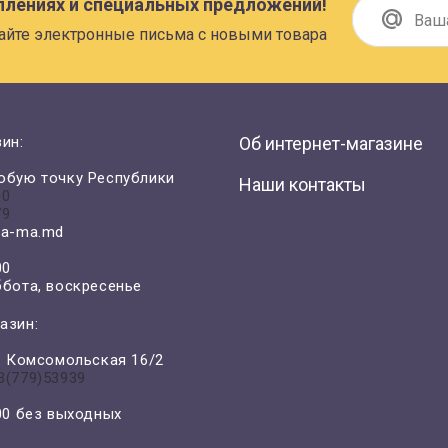
плениях и специальных предложений!
айте электронные письма с новыми товара
ин:
Об интернет-магазине
юбую точку Республики
Наши контакты
00
79
a-ma.md
00
ббота, воскресенье
азин:
л. Комсомольская 16/2
3(779)53939
-00 без выходных