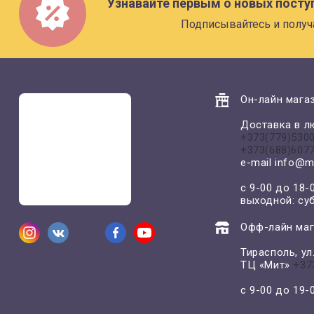
Узнавайте первым о новых посту
Подписывайтесь и получ
Он-лайн магаз
Доставка в л
+373(779)530
+373(688)607
e-mail
info@m
с 9-00 до 18-
выходной: су
Офф-лайн маг
Тирасполь, у
ТЦ «Мит»
+37
с 9-00 до 19