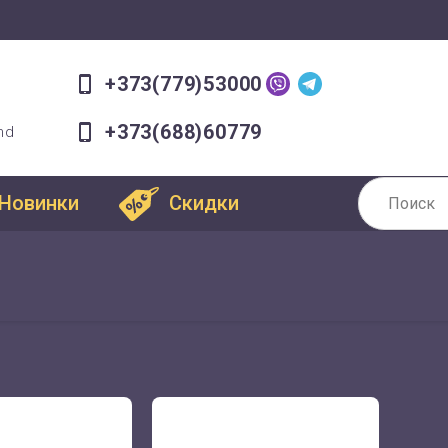
+373(779)53000
+373(688)60779
md
Новинки
Скидки