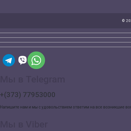
©
20
Мы в Telegram
+(373) 77953000
Напишите нам и мы с удовольствием ответим на все возникшие в
Мы в Viber