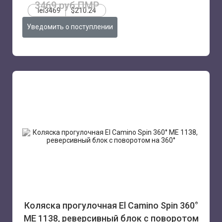
3469 руб.ПМР
lei3469
$210.24
Уведомить о поступлении
Коляска прогулочная El Camino Spin 360°
ME 1138, реверсивный блок с поворотом