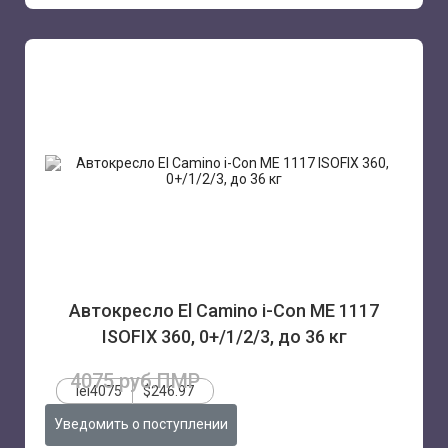
Автокресло El Camino i-Con ME 1117
ISOFIX 360, 0+/1/2/3, до 36 кг
4075 руб.ПМР
lei4075
$246.97
Уведомить о поступлении