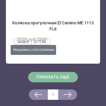
Коляска прогулочная El Camino ME 1113
FIJI
2829 руб.ПМР
lei2829
$171.45
Уведомить о поступлении
ПОКАЗАТЬ ЕЩЁ
1