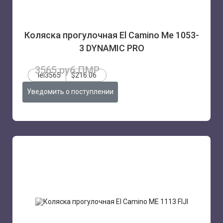
Коляска прогулочная El Camino Me 1053-
3 DYNAMIC PRO
3565 руб.ПМР
lei3565
$216.06
Уведомить о поступлении