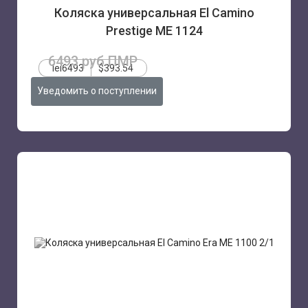
Коляска универсальная El Camino
Prestige ME 1124
6493 руб.ПМР
lei6493
$393.54
Уведомить о поступлении