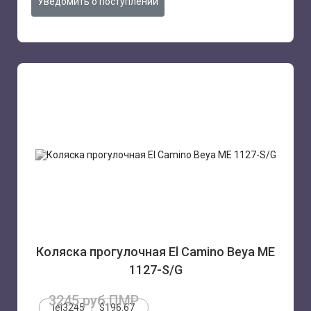
Уведомить о поступлении
Коляска прогулочная El Camino Beya ME
1127-S/G
3245 руб.ПМР
lei3245
$196.67