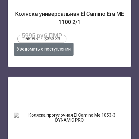
Коляска универсальная El Camino Era ME
1100 2/1
5995 руб.ПМР
lei5995
$363.33
Уведомить о поступлении