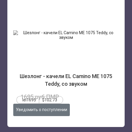
Шезлонг - качели EL Camino ME 1075
Teddy, со звуком
1695 руб.ПМР
lei1695
$102.73
Уведомить о поступлении