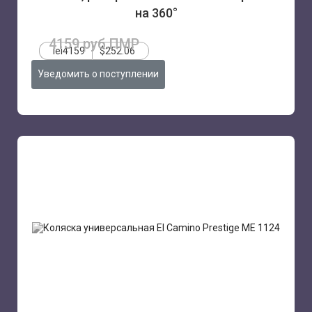
на 360°
4159 руб.ПМР
lei4159
$252.06
Уведомить о поступлении