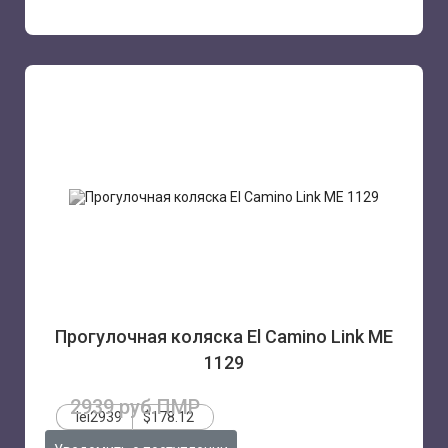
Прогулочная коляска El Camino Link ME
1129
2939 руб.ПМР
lei2939
$178.12