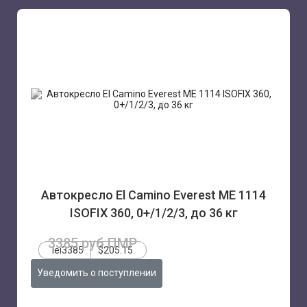
Автокресло El Camino Everest ME 1114
ISOFIX 360, 0+/1/2/3, до 36 кг
3385 руб.ПМР
lei3385
$205.15
Уведомить о поступлении