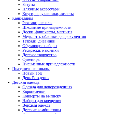
Батуты
Пляжные аксессуары
Круги, нарукавники, жилеты
Канцелярия
Рюкзаки, пеналы
Школьные принадлежности
Доски, флипчарты, магниты
Медкарты, обложки для документов
Тетради, дневники
Обучающие наборы
Раскраски, наклейки
Детское творчество
Сувениры
Письменные принадлежности
Праздничные товары
Новый Год
День Рождения
Детская одежда
Одежда для новорожденных
Европеленки
Конверты на выписку
Наборы для крещения
Верхняя одежда
Детские комбинезоны