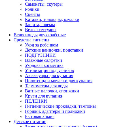
Самокаты, скутеры
Ролики
Скейты
Каталки, толокары, качалки
Защита, шлемы
Велоаксессуары
Велосипеды двухколёсные
Средства гигиены
Уход за ребёнком
Детские ванночки, подставки
ПОДГУЗНИКИ
Влажные салфетки
Уходовая косметика
Утилизация подгузников
Аксессуары для купания
Полотенца и мочалки для купания
Термометры для воды
Ватные палочки, спонжики
Круги для купания
ПЕЛЁНКИ
Гигиенические прокладки, тампоны
Горшки, адаптеры и подножки
Бытовая химия
Детское питание
Заменители грудного молока (смеси)