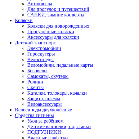
Автокресла
Для прогулок и путешествий
САНКИ, зимние конверты
Коляски
Коляски для новорожденных
Прогулочные коляски
Аксессуары для коляски
Детский транспорт
Электромобили
Гироскутеры
Велосипеды
Веломобили, педальные карты
Беговелы
Самокаты, скутеры
Ролики
Скейты
Каталки, толокары, качалки
Защита, шлемы
Велоаксессуары
Велосипеды двухколёсные
Средства гигиены
Уход за ребёнком
Детские ванночки, подставки
ПОДГУЗНИКИ
Влажные салфетки