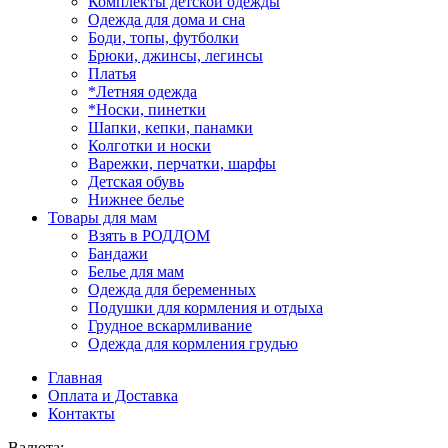
Комплекты детской одежды
Одежда для дома и сна
Боди, топы, футболки
Брюки, джинсы, легинсы
Платья
*Летняя одежда
*Носки, пинетки
Шапки, кепки, панамки
Колготки и носки
Варежки, перчатки, шарфы
Детская обувь
Нижнее белье
Товары для мам
Взять в РОДДОМ
Бандажи
Белье для мам
Одежда для беременных
Подушки для кормления и отдыха
Грудное вскармливание
Одежда для кормления грудью
Главная
Оплата и Доставка
Контакты
Валюта: