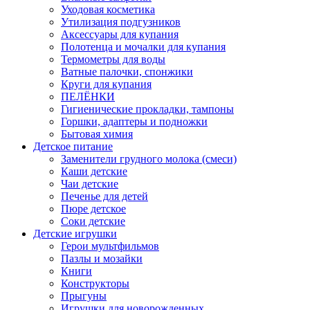
Уходовая косметика
Утилизация подгузников
Аксессуары для купания
Полотенца и мочалки для купания
Термометры для воды
Ватные палочки, спонжики
Круги для купания
ПЕЛЁНКИ
Гигиенические прокладки, тампоны
Горшки, адаптеры и подножки
Бытовая химия
Детское питание
Заменители грудного молока (смеси)
Каши детские
Чаи детские
Печенье для детей
Пюре детское
Соки детские
Детские игрушки
Герои мультфильмов
Пазлы и мозайки
Книги
Конструкторы
Прыгуны
Игрушки для новорожденных