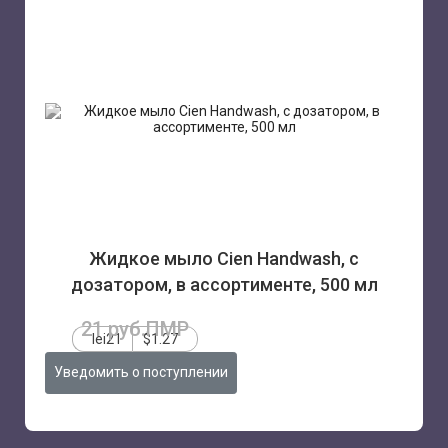
Жидкое мыло Cien Handwash, с
дозатором, в ассортименте, 500 мл
21 руб.ПМР
lei21
$1.27
Уведомить о поступлении