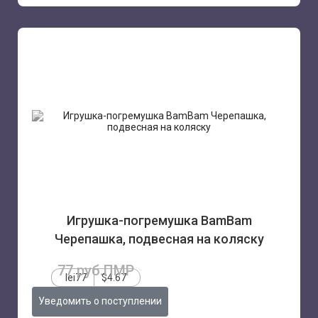
Игрушка-погремушка BamBam
Черепашка, подвесная на коляску
77 руб.ПМР
lei77
$4.67
Уведомить о поступлении