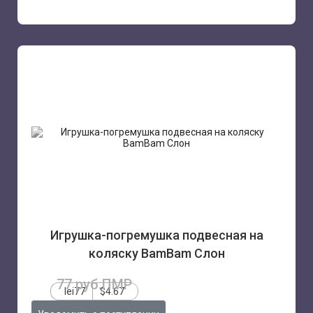
Игрушка-погремушка подвесная на
коляску BamBam Слон
77 руб.ПМР
lei77
$4.67