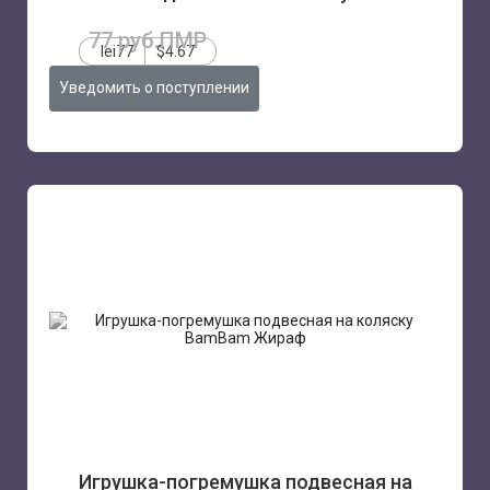
77 руб.ПМР
lei77
$4.67
Уведомить о поступлении
Игрушка-погремушка подвесная на