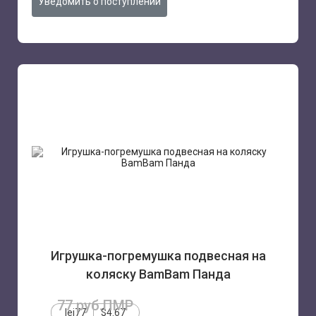
Уведомить о поступлении
Игрушка-погремушка подвесная на
коляску BamBam Панда
77 руб.ПМР
lei77
$4.67