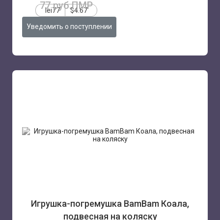
77 руб.ПМР
lei77
$4.67
Уведомить о поступлении
Игрушка-погремушка BamBam Коала,
подвесная на коляску