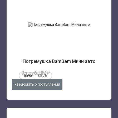
Погремушка BamBam Мини авто
95 руб.ПМР
lei95
$5.76
Уведомить о поступлении