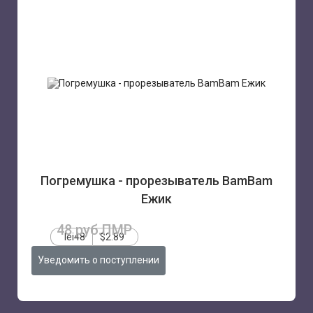
Погремушка - прорезыватель BamBam
Ежик
48 руб.ПМР
lei48
$2.89
Уведомить о поступлении