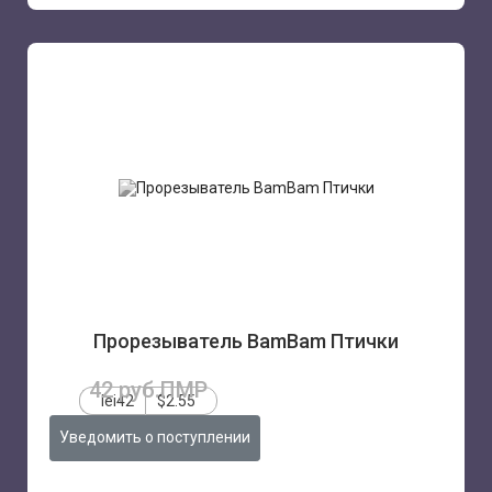
Прорезыватель BamBam Птички
42 руб.ПМР
lei42
$2.55
Уведомить о поступлении