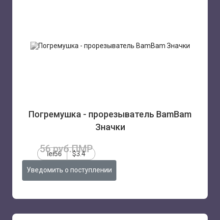
Погремушка - прорезыватель BamBam
Значки
56 руб.ПМР
lei56
$3.4
Уведомить о поступлении