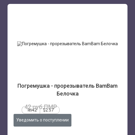
Погремушка - прорезыватель BamBam
Белочка
42 руб.ПМР
lei42
$2.57
Уведомить о поступлении