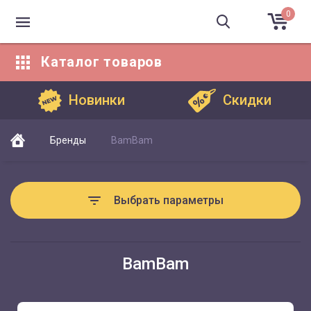
0
Каталог
товаров
Каталог товаров
Новинки
Скидки
Бренды
BamBam
Выбрать параметры
BamBam