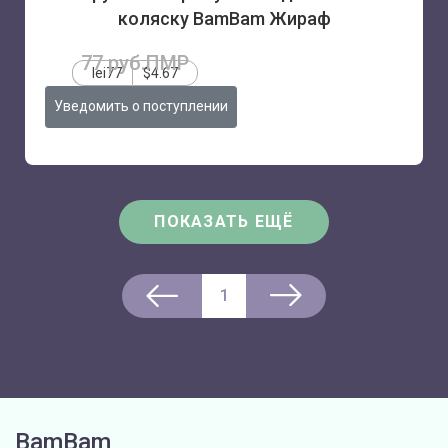
коляску BamBam Жираф
77 руб.ПМР
lei77
$4.67
Уведомить о поступлении
ПОКАЗАТЬ ЕЩЁ
1
BamBam