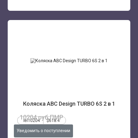
Коляска ABC Design TURBO 6S 2 в 1
10204 руб.ПМР
lei10204
$618.4
Уведомить о поступлении