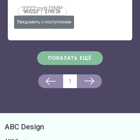
3222 руб.ПМР
lei3222
$195.26
Уведомить о поступлении
ПОКАЗАТЬ ЕЩЁ
1
ABC Design