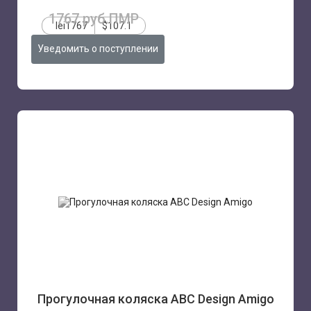
1767 руб.ПМР
lei1767
$107.1
Уведомить о поступлении
Прогулочная коляска ABC Design Amigo