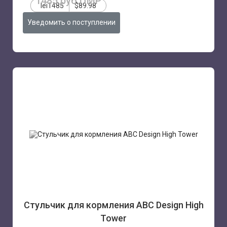
1485 руб.ПМР
lei1485
$89.98
Уведомить о поступлении
Стульчик для кормления ABC Design High
Tower