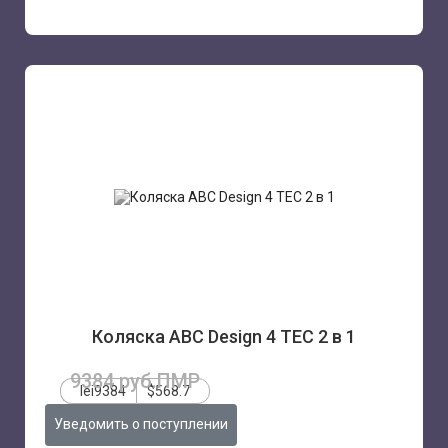
Коляска ABC Design 4 TEC 2 в 1
9384 руб.ПМР
lei9384
$568.7
Уведомить о поступлении