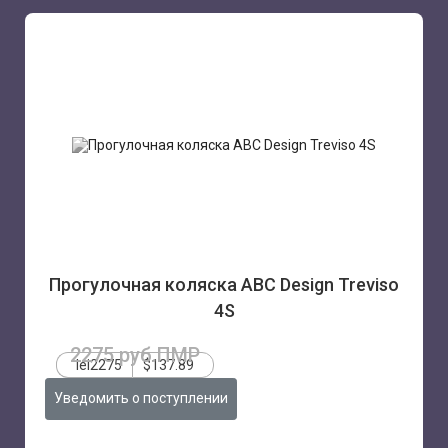
Прогулочная коляска ABC Design Treviso
4S
2275 руб.ПМР
lei2275
$137.89
Уведомить о поступлении