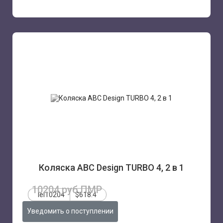
Коляска ABC Design TURBO 4, 2 в 1
10204 руб.ПМР
lei10204
$618.4
Уведомить о поступлении