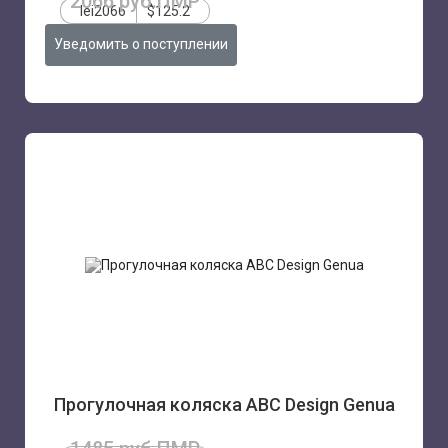
2066 руб.ПМР
lei2066
$125.2
Уведомить о поступлении
Прогулочная коляска ABC Design Genua