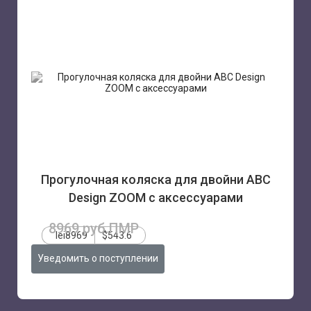
Прогулочная коляска для двойни ABC
Design ZOOM с аксессуарами
8969 руб.ПМР
lei8969
$543.6
Уведомить о поступлении