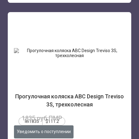
Прогулочная коляска ABC Design Treviso
3S, трехколесная
1835 руб.ПМР
lei1835
$111.2
Уведомить о поступлении