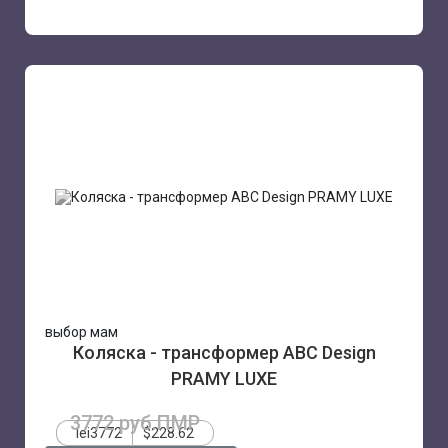
выбор мам
Коляска - трансформер ABC Design
PRAMY LUXE
3772 руб.ПМР
lei3772
$228.62