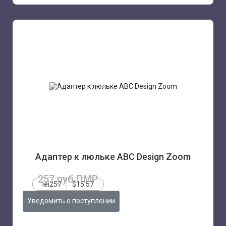
Адаптер к люльке ABC Design Zoom
257 руб.ПМР
lei257
$15.57
Уведомить о поступлении